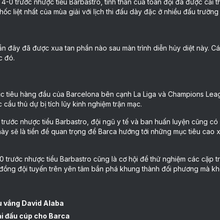
 4-0 trước nhược tiểu Barbastro, tinh thần của toàn đội đã được cải t
khốc liệt nhất của mùa giải với lịch thi đấu dày đặc ở nhiều đấu trườn
 đây đã được xua tan phần nào sau màn trình diễn hủy diệt này. Các
c đó.
ục tiêu hàng đầu của Barcelona bên cạnh La Liga và Champions League
 cầu thủ dự bị tích lũy kinh nghiệm trận mạc.
 trước nhược tiểu Barbastro, đội ngũ y tế và ban huấn luyện cũng có 
 này sẽ là tiền đề quan trọng để Barca hướng tới những mục tiêu cao x
-0 trước nhược tiểu Barbastro cũng là cơ hội để thử nghiệm các cặp t
ác đồng đội tuyến trên yên tâm bắn phá khung thành đối phương mà k
ếu vắng David Alaba
ải đấu cúp cho Barca