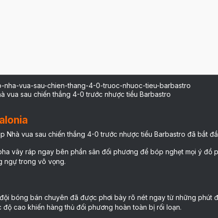
hà vua sau chiến thắng 4-0 trước nhược tiểu Barbastro
alonia
Cúp Nhà vua sau chiến thắng 4-0 trước nhược tiểu Barbastro đã bắt đầ
 pha vây ráp ngay bên phần sân đối phương để bóp nghẹt mọi ý đồ 
ng ngự trong vô vọng.
đội bóng bán chuyên đã được phơi bày rõ nét ngay từ những phút đầ
 độ cao khiến hàng thủ đối phương hoàn toàn bị rối loạn.