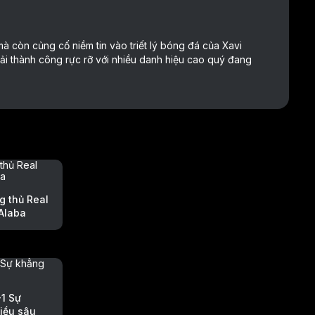
à còn củng cố niềm tin vào triết lý bóng đá của Xavi
ải thành công rực rỡ với nhiều danh hiệu cao quý đang
g thủ Real
 Alaba
-1 Sự
iều sâu