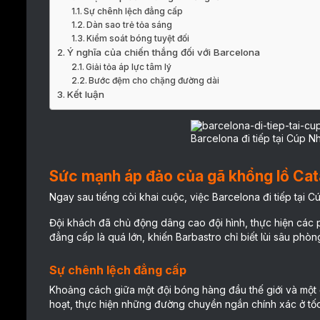
Sự chênh lệch đẳng cấp
Dàn sao trẻ tỏa sáng
Kiểm soát bóng tuyệt đối
Ý nghĩa của chiến thắng đối với Barcelona
Giải tỏa áp lực tâm lý
Bước đệm cho chặng đường dài
Kết luận
Barcelona đi tiếp tại Cúp N
Sức mạnh áp đảo của gã khổng lồ Cat
Ngay sau tiếng còi khai cuộc, việc Barcelona đi tiếp tại 
Đội khách đã chủ động dâng cao đội hình, thực hiện các
đẳng cấp là quá lớn, khiến Barbastro chỉ biết lùi sâu phò
Sự chênh lệch đẳng cấp
Khoảng cách giữa một đội bóng hàng đầu thế giới và một 
hoạt, thực hiện những đường chuyền ngắn chính xác ở tốc