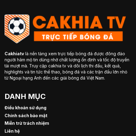
Cakhiatv
là nền tảng xem trực tiếp bóng đá được đông đảo
người hâm mộ tin dùng nhờ chất lượng ổn định và tốc độ truyền
tải mượt mà. Truy cập cakhia tv và dõi lịch thi đấu, kết quả,
highlights và tin tức thể thao, bóng đá và các trận đấu lớn nhỏ
từ Ngoại hạng Anh đến các giải bóng đá Việt Nam.
DANH MỤC
Điều khoản sử dụng
Chính sách bảo mật
Miễn trừ trách nhiệm
Liên hệ