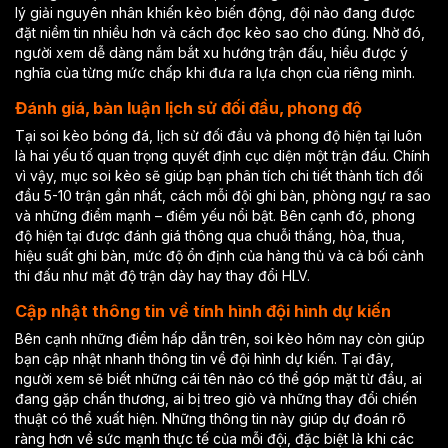
lý giải nguyên nhân khiến kèo biến động, đội nào đang được
đặt niềm tin nhiều hơn và cách đọc kèo sao cho đúng. Nhờ đó,
người xem dễ dàng nắm bắt xu hướng trận đấu, hiểu được ý
nghĩa của từng mức chấp khi đưa ra lựa chọn của riêng mình.
Đánh giá, bàn luận lịch sử đối đầu, phong độ
Tại soi kèo bóng đá, lịch sử đối đầu và phong độ hiện tại luôn
là hai yếu tố quan trọng quyết định cục diện một trận đấu. Chính
vì vậy, mục soi kèo sẽ giúp bạn phân tích chi tiết thành tích đối
đầu 5-10 trận gần nhất, cách mỗi đội ghi bàn, phòng ngự ra sao
và những điểm mạnh – điểm yếu nổi bật. Bên cạnh đó, phong
độ hiện tại được đánh giá thông qua chuỗi thắng, hòa, thua,
hiệu suất ghi bàn, mức độ ổn định của hàng thủ và cả bối cảnh
thi đấu như mật độ trận dày hay thay đổi HLV.
Cập nhật thông tin về tính hình đội hình dự kiến
Bên cạnh những điểm hấp dẫn trên, soi kèo hôm nay còn giúp
bạn cập nhật nhanh thông tin về đội hình dự kiến. Tại đây,
người xem sẽ biết những cái tên nào có thể góp mặt từ đầu, ai
đang gặp chấn thương, ai bị treo giò và những thay đổi chiến
thuật có thể xuất hiện. Những thông tin này giúp dự đoán rõ
ràng hơn về sức mạnh thực tế của mỗi đội, đặc biệt là khi các