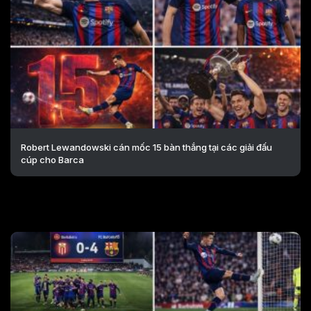
Robert Lewandowski cán mốc 15 bàn thắng tại các giải đấu
cúp cho Barca