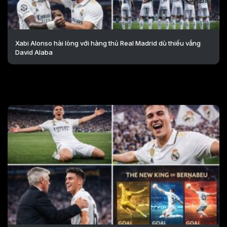
Xabi Alonso hài lòng với hàng thủ Real Madrid dù thiếu vắng
David Alaba