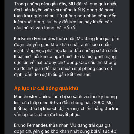
Trong những năm gần đây, MU đã trải qua quá nhiều
đời huấn luyện viên với những triết lý bóng đá hoàn
toàn trái ngược nhau. Từ phòng ngự phản công đến
kiểm soát bóng, sự thay đổi liên tục này khiến các
cầu thủ rơi vào trạng thái bối rối.
Khi Bruno Fernandes thừa nhận MU đang trải qua giai
đoạn chuyển giao khó khăn nhất, anh muốn nhấn
mạnh rằng việc phải học lại từ đầu những sơ đồ chiến
thuật mới mỗi khi có người mới đến là một gánh nặng
cực lớn về mặt tư duy chơi bóng. Các cầu thủ không
có đủ thời gian để thấm nhuần một phong cách cố
định, dẫn đến sự thiếu gắn kết trên sân.
Áp lực từ cái bóng quá khứ
Manchester United luôn bị so sánh với thời kỳ hoàng
kim của thập niên 90 và đầu những năm 2000. Mọi
thất bại đều bị khuếch đại, và mọi chiến thắng đôi khi
vẫn bị coi là chưa đủ thuyết phục.
Bruno Fernandes thừa nhận MU đang trải qua giai
đoạn chuyển giao khó khăn nhất cũng bởi vì sức ép