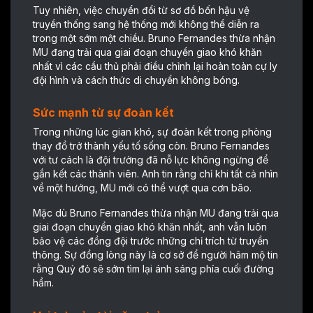
Tuy nhiên, việc chuyển đổi từ sơ đồ bốn hậu vệ
truyền thống sang hệ thống mới không thể diễn ra
trong một sớm một chiều. Bruno Fernandes thừa nhận
MU đang trải qua giai đoạn chuyển giao khó khăn
nhất vì các cầu thủ phải điều chỉnh lại hoàn toàn cự ly
đội hình và cách thức di chuyển không bóng.
Sức mạnh từ sự đoàn kết
Trong những lúc gian khó, sự đoàn kết trong phòng
thay đồ trở thành yếu tố sống còn. Bruno Fernandes
với tư cách là đội trưởng đã nỗ lực không ngừng để
gắn kết các thành viên. Anh tin rằng chỉ khi tất cả nhìn
về một hướng, MU mới có thể vượt qua cơn bão.
Mặc dù Bruno Fernandes thừa nhận MU đang trải qua
giai đoạn chuyển giao khó khăn nhất, anh vẫn luôn
bảo vệ các đồng đội trước những chỉ trích từ truyền
thông. Sự đồng lòng này là cơ sở để người hâm mộ tin
rằng Quỷ đỏ sẽ sớm tìm lại ánh sáng phía cuối đường
hầm.