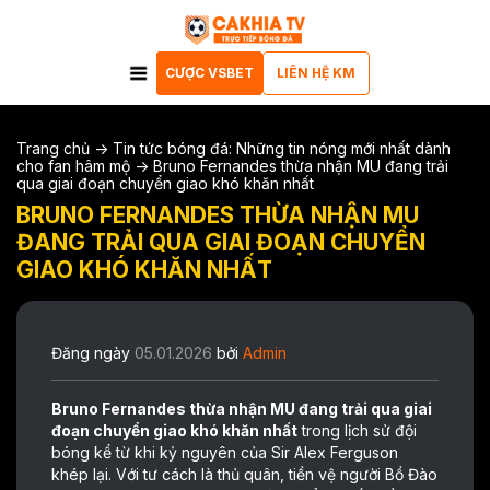
CƯỢC VSBET
LIÊN HỆ KM
Trang chủ
->
Tin tức bóng đá: Những tin nóng mới nhất dành
cho fan hâm mộ
->
Bruno Fernandes thừa nhận MU đang trải
qua giai đoạn chuyển giao khó khăn nhất
BRUNO FERNANDES THỪA NHẬN MU
ĐANG TRẢI QUA GIAI ĐOẠN CHUYỂN
GIAO KHÓ KHĂN NHẤT
Đăng ngày
05.01.2026
bởi
Admin
Bruno Fernandes thừa nhận MU đang trải qua giai
đoạn chuyển giao khó khăn nhất
trong lịch sử đội
bóng kể từ khi kỷ nguyên của Sir Alex Ferguson
khép lại. Với tư cách là thủ quân, tiền vệ người Bồ Đào