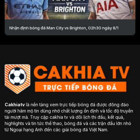
Nhận định bóng đá Man City vs Brighton, 02h30 ngày 8/1
Cakhiatv
là nền tảng xem trực tiếp bóng đá được đông đảo
người hâm mộ tin dùng nhờ chất lượng ổn định và tốc độ truyền
tải mượt mà. Truy cập cakhia tv và dõi lịch thi đấu, kết quả,
highlights và tin tức thể thao, bóng đá và các trận đấu lớn nhỏ
từ Ngoại hạng Anh đến các giải bóng đá Việt Nam.