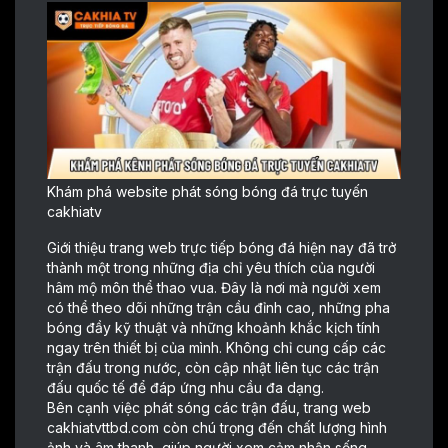
Khám phá website phát sóng bóng đá trực tuyến
cakhiatv
Giới thiệu trang web trực tiếp bóng đá hiện nay đã trở
thành một trong những địa chỉ yêu thích của người
hâm mộ môn thể thao vua. Đây là nơi mà người xem
có thể theo dõi những trận cầu đỉnh cao, những pha
bóng đầy kỹ thuật và những khoảnh khắc kịch tính
ngay trên thiết bị của mình. Không chỉ cung cấp các
trận đấu trong nước, còn cập nhật liên tục các trận
đấu quốc tế để đáp ứng nhu cầu đa dạng.
Bên cạnh việc phát sóng các trận đấu, trang web
cakhiatvttbd.com còn chú trọng đến chất lượng hình
ảnh và âm thanh, giúp người xem cảm nhận sống