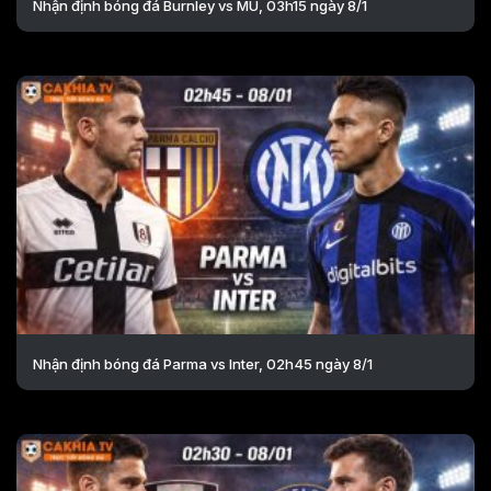
Nhận định bóng đá Burnley vs MU, 03h15 ngày 8/1
Nhận định bóng đá Parma vs Inter, 02h45 ngày 8/1