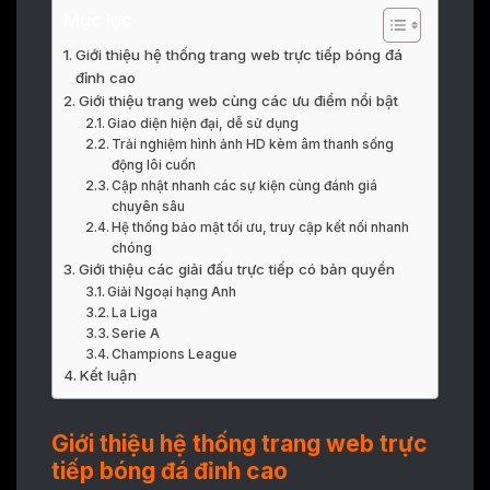
Mục lục
Giới thiệu hệ thống trang web trực tiếp bóng đá
đỉnh cao
Giới thiệu trang web cùng các ưu điểm nổi bật
Giao diện hiện đại, dễ sử dụng
Trải nghiệm hình ảnh HD kèm âm thanh sống
động lôi cuốn
Cập nhật nhanh các sự kiện cùng đánh giá
chuyên sâu
Hệ thống bảo mật tối ưu, truy cập kết nối nhanh
chóng
Giới thiệu các giải đấu trực tiếp có bản quyền
Giải Ngoại hạng Anh
La Liga
Serie A
Champions League
Kết luận
Giới thiệu hệ thống trang web trực
tiếp bóng đá đỉnh cao