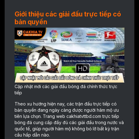
Giới thiệu các giải đấu trực tiếp có
bản quyền
Cập nhật mới các giải đấu bóng đá chính thức trực
tiếp
Theo xu hướng hiện nay, các trận đấu trực tiếp có
bản quyền đang ngày càng được người hâm mộ ưu
tiên lựa chọn. Trang web cakhiatvttbd.com trực tiếp
bóng đá cung cấp đầy đủ các giải đấu trong nước và
quốc tế, giúp người hâm mộ không bỏ lỡ bất kỳ trận
cầu hấp dẫn nào.