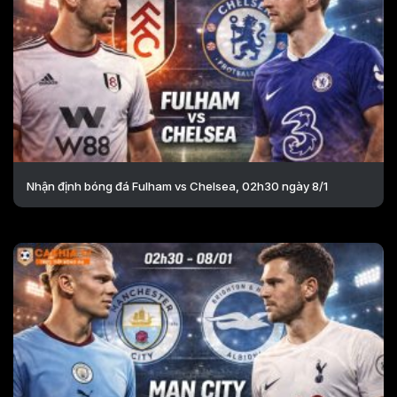
Nhận định bóng đá Fulham vs Chelsea, 02h30 ngày 8/1