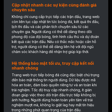
Cập nhật nhanh các sự kiện cùng đánh giá
chuyên sâu
Không chỉ cung cấp trực tiếp các trận đấu, trang web
còn liên tục cập nhật tin tức bóng đá, kết quả thi đấu,
lịch thi đấu và các phân tích chuyên sâu từ các
chuyên gia. Người dùng có thể dễ dàng theo dõi
phong độ của đội bóng, tình hình cầu thủ và dự đoán
kết quả các trận đấu. Nếu có thắc mắc hoặc cần hỗ
trợ, người dùng có thể dễ dàng
liên hệ
với đội ngũ
chăm sóc khách hàng để nhận trợ giúp kịp thời.
Hệ thống bảo mật tối ưu, truy cập kết nối
nhanh chóng
Trang web trực tiếp bóng đá cũng đặc biệt chú trọng
đến bảo mật thông tin người dùng. Dữ liệu được mã
hóa an toàn, đảm bảo quyền riêng tư và an toàn khi
trải nghiệm. Tốc độ truy cập nhanh chóng, ít gián
đoạn giúp việc theo dõi trận đấu trực tiếp không bị
ảnh hưởng. Người dùng hoàn toàn yên tâm về trải
nghiệm mượt mà, không lo giật lag hay mất tín hiệu
trong những phút quan trọng của trận đấu.