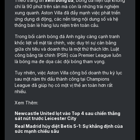
Theo trang tin
xem bóng đá
, bóng đá hiện đại không
chỉ là 90 phút trên sân mà còn là những trải nghiệm
xung quanh. Aston Villa đã đẩy mạnh việc phát triển
ứng dụng di động, các nền tảng nội dung số và hệ
thống bán lẻ hàng lưu niệm trên toàn cầu.
Trong bối cảnh bóng đá Anh ngày càng cạnh tranh
khốc liệt về mặt tài chính, việc duy trì sự cân bằng
giữa chi tiêu và doanh thu là một thử thách lớn. Luật
công bằng tài chính (PSR) của Premier League luôn
là bóng ma đe dọa các đội bóng tham vọng.
Tuy nhiên, việc Aston Villa công bố doanh thu kỷ lục
sau một năm thi đấu thành công tại Champions
League đã giúp họ có một vị thế an toàn hơn rất
nhiều.
Xem Thêm:
Newcastle United lọt vào Top 4 sau chiến thắng
sát nút trước Leicester City
Real Madrid hủy diệt Betis 5-1: Sự khẳng định của
sức mạnh chiều sâu