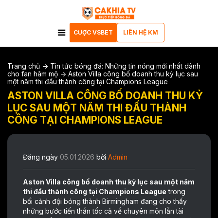
CƯỢC VSBET
LIÊN HỆ KM
Trang chủ
->
Tin tức bóng đá: Những tin nóng mới nhất dành
cho fan hâm mộ
->
Aston Villa công bố doanh thu kỷ lục sau
một năm thi đấu thành công tại Champions League
ASTON VILLA CÔNG BỐ DOANH THU KỶ
LỤC SAU MỘT NĂM THI ĐẤU THÀNH
CÔNG TẠI CHAMPIONS LEAGUE
Đăng ngày
05.01.2026
bởi
Admin
Aston Villa công bố doanh thu kỷ lục sau một năm
thi đấu thành công tại Champions League
trong
bối cảnh đội bóng thành Birmingham đang cho thấy
những bước tiến thần tốc cả về chuyên môn lẫn tài